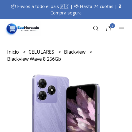
📦 Envíos a todo el país 🇦🇷 | 💳 Hasta 24 cuotas | 🔒
Compra segura
0
Inicio
CELULARES
Blackview
Blackview Wave 8 256Gb