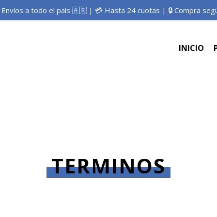
 Envíos a todo el país 🇦🇷 | 💳 Hasta 24 cuotas | 🔒 Compra seg
INICIO
TERMINOS