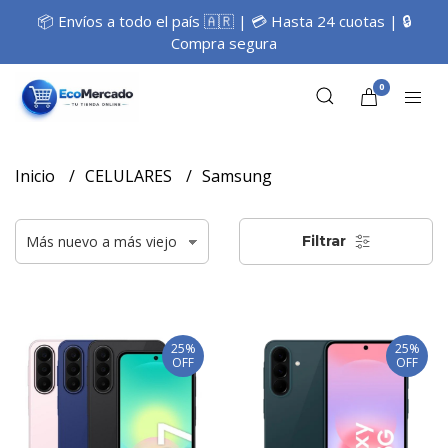
📦 Envíos a todo el país 🇦🇷 | 💳 Hasta 24 cuotas | 🔒
Compra segura
0
Inicio
CELULARES
Samsung
Filtrar
25%
25%
OFF
OFF