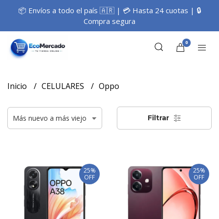
📦 Envíos a todo el país 🇦🇷 | 💳 Hasta 24 cuotas | 🔒
Compra segura
0
Inicio
CELULARES
Oppo
Filtrar
25%
25%
OFF
OFF