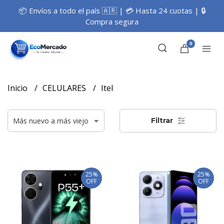
📦 Envíos a todo el país 🇦🇷 | 💳 Hasta 24 cuotas | 🔒
Compra segura
0
Inicio
CELULARES
Itel
Filtrar
25%
25%
OFF
OFF