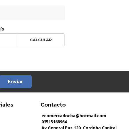
vío
CALCULAR
Enviar
iales
Contacto
ecomercadocba@hotmail.com
03515168964
Av General Paz 120, Cordoba Capital