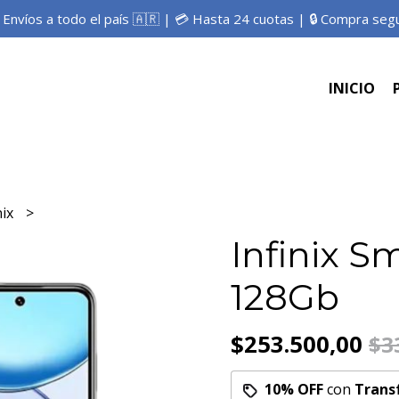
 Envíos a todo el país 🇦🇷 | 💳 Hasta 24 cuotas | 🔒 Compra seg
INICIO
nix
Infinix S
128Gb
$253.500,00
$3
10% OFF
con
Trans