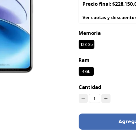
Precio final:
$228.150,
Ver cuotas y descuento
Memoria
128 Gb
Ram
4 Gb
Cantidad
1
Agrega