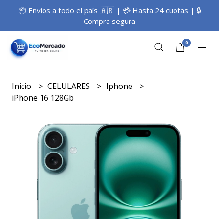
📦 Envíos a todo el país 🇦🇷 | 💳 Hasta 24 cuotas | 🔒
Compra segura
0
Inicio
CELULARES
Iphone
iPhone 16 128Gb