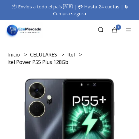
📦 Envíos a todo el país 🇦🇷 | 💳 Hasta 24 cuotas | 🔒
Compra segura
0
Inicio
CELULARES
Itel
Itel Power P55 Plus 128Gb