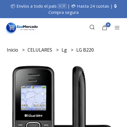
📦 Envíos a todo el país 🇦🇷 | 💳 Hasta 24 cuotas | 🔒
Compra segura
0
Inicio
CELULARES
Lg
LG B220