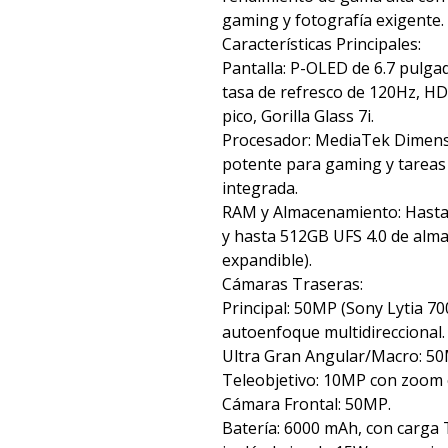
gaming y fotografía exigente.
Características Principales:
Pantalla: P-OLED de 6.7 pulga
tasa de refresco de 120Hz, HDR
pico, Gorilla Glass 7i.
Procesador: MediaTek Dimens
potente para gaming y tareas 
integrada.
RAM y Almacenamiento: Hast
y hasta 512GB UFS 4.0 de alm
expandible).
Cámaras Traseras:
Principal: 50MP (Sony Lytia 70
autoenfoque multidireccional.
Ultra Gran Angular/Macro: 50
Teleobjetivo: 10MP con zoom ó
Cámara Frontal: 50MP.
Batería: 6000 mAh, con carga