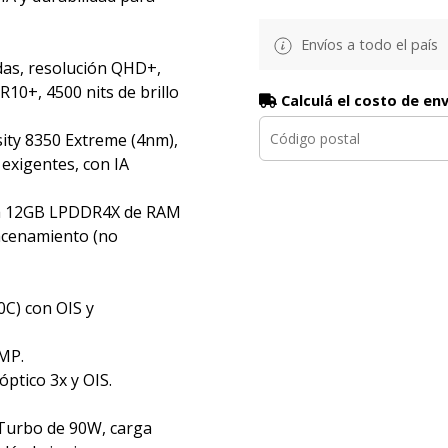
Envíos a todo el país
das, resolución QHD+,
10+, 4500 nits de brillo
Calculá el costo de en
ity 8350 Extreme (4nm),
exigentes, con IA
a 12GB LPDDR4X de RAM
acenamiento (no
0C) con OIS y
MP.
ptico 3x y OIS.
 Turbo de 90W, carga