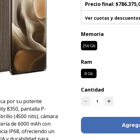
Precio final:
$786.375,
Ver cuotas y descuento
Memoria
256 Gb
Ram
8 Gb
Cantidad
aca por su potente
1
y 8350, pantalla P-
brillo (4500 nits), cámara
tería de 6000 mAh con
Agrega
ncia IP68, ofreciendo un
IA y durabilidad para