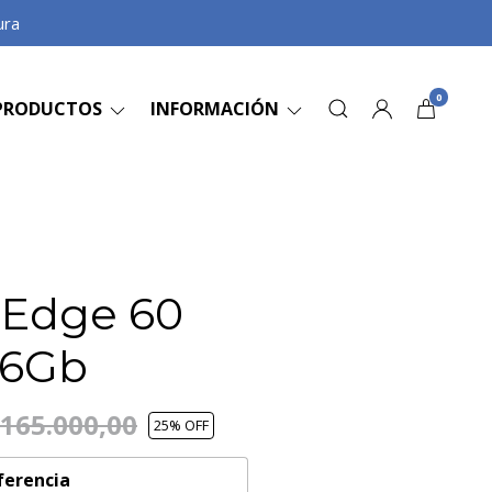
ura
0
PRODUCTOS
INFORMACIÓN
 Edge 60
56Gb
.165.000,00
25
% OFF
ferencia