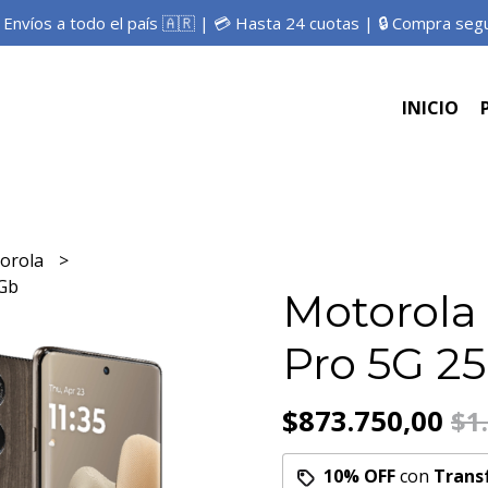
 Envíos a todo el país 🇦🇷 | 💳 Hasta 24 cuotas | 🔒 Compra seg
INICIO
orola
6Gb
Motorola
Pro 5G 2
$873.750,00
$1
10% OFF
con
Trans