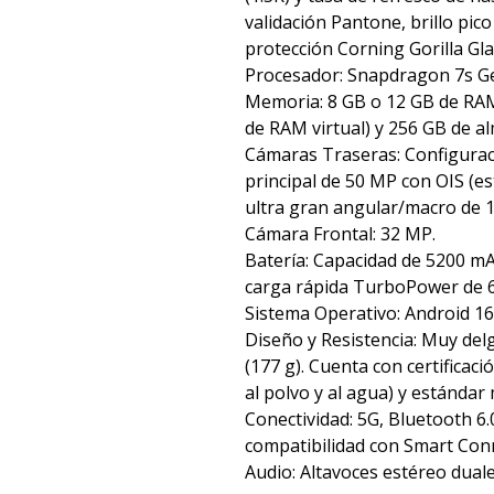
validación Pantone, brillo pico
protección Corning Gorilla Glas
Procesador: Snapdragon 7s Ge
Memoria: 8 GB o 12 GB de RA
de RAM virtual) y 256 GB de a
Cámaras Traseras: Configurac
principal de 50 MP con OIS (es
ultra gran angular/macro de 
Cámara Frontal: 32 MP.
Batería: Capacidad de 5200 m
carga rápida TurboPower de 
Sistema Operativo: Android 16
Diseño y Resistencia: Muy del
(177 g). Cuenta con certificaci
al polvo y al agua) y estándar
Conectividad: 5G, Bluetooth 6.0
compatibilidad con Smart Conn
Audio: Altavoces estéreo dual