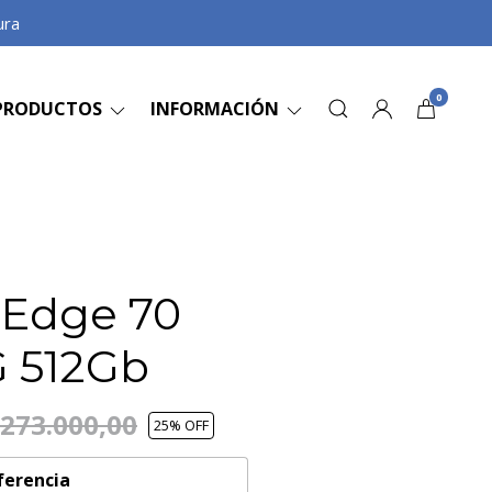
ura
0
PRODUCTOS
INFORMACIÓN
 Edge 70
G 512Gb
.273.000,00
25
% OFF
ferencia