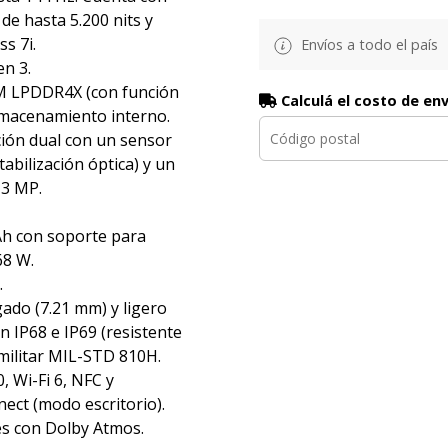
 de hasta 5.200 nits y
s 7i.
Envíos a todo el país
n 3.
M LPDDR4X (con función
Calculá el costo de en
lmacenamiento interno.
ión dual con un sensor
tabilización óptica) y un
13 MP.
Ah con soporte para
68 W.
.
gado (7.21 mm) y ligero
ón IP68 e IP69 (resistente
 militar MIL-STD 810H.
, Wi-Fi 6, NFC y
ect (modo escritorio).
es con Dolby Atmos.