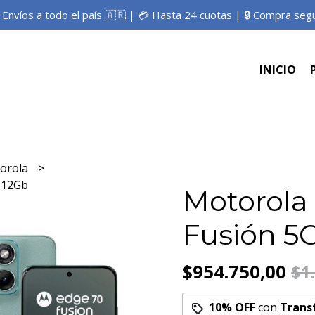
 Envíos a todo el país 🇦🇷 | 💳 Hasta 24 cuotas | 🔒 Compra seg
INICIO
orola
512Gb
Motorola
Fusión 5
$954.750,00
$1
10% OFF
con
Trans