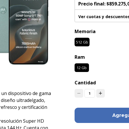
Precio final:
$859.275,
Ver cuotas y descuento
Memoria
512 Gb
Ram
12 Gb
Cantidad
 un dispositivo de gama
1
 diseño ultradelgado,
refresco y certificación
Agrega
 resolución Super HD
asta 144 Hz. Cuenta con