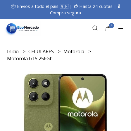
📦 Envíos a todo el país 🇦🇷 | 💳 Hasta 24 cuotas | 🔒
Compra segura
0
Inicio
CELULARES
Motorola
Motorola G15 256Gb