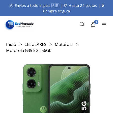
📦 Envíos a todo el país 🇦🇷 | 💳 Hasta 24 cuotas | 🔒
Compra segura
0
Inicio
CELULARES
Motorola
Motorola G35 5G 256Gb