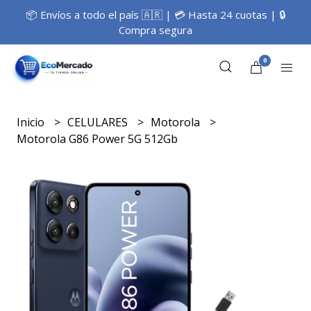
📦 Envíos a todo el país 🇦🇷 | 💳 Hasta 24 cuotas | 🔒
Compra segura
0
Inicio
CELULARES
Motorola
Motorola G86 Power 5G 512Gb