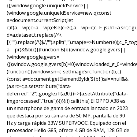
{};window.google.uniqueIdService||
(window.google.uniqueIdService=new q);const
a=document.currentScript;let
c;if(a.__wp)c=a.__wp;else{c=z();a.__wp=c;c._F_jsUrl=a.src;
d=a.dataset.t.replace(/^\
[/,"").replace(/\]$/,"").split(",").map(e=>Number(e));c._F
a.__pr)&&b(c)}}function B(b){window.google.gvers||
(window.google.gvers=
{});window.google.gvers[b]=!0}window.loaded_g_0=window.
(function(){window.sn={_setImageSrc:function(b,c)
{const a=document.getElementById(`${b}`);a!==null&&
(a.src=c,a.setAttribute("data-
deferred","2"),google.rll(a,!0,()=>{a.setAttribute("data-
imgprocessed","true")}))}};}).call(this);El OPPO A38 es
un smartphone de gama de entrada lanzado en 2023
que destaca por su cámara de 50 MP, pantalla de 90
Hz y carga rápida 33W SUPERVOOC. Equipado con el
procesador Helio G85, ofrece 4 GB de RAM, 128 GB de