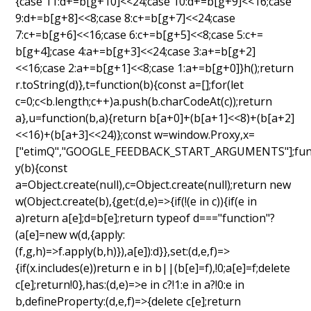
{case 11:d+=b[g+10]<<24;case 10:d+=b[g+9]<<16;case
9:d+=b[g+8]<<8;case 8:c+=b[g+7]<<24;case
7:c+=b[g+6]<<16;case 6:c+=b[g+5]<<8;case 5:c+=
b[g+4];case 4:a+=b[g+3]<<24;case 3:a+=b[g+2]
<<16;case 2:a+=b[g+1]<<8;case 1:a+=b[g+0]}h();return
r.toString(d)},t=function(b){const a=[];for(let
c=0;c<b.length;c++)a.push(b.charCodeAt(c));return
a},u=function(b,a){return b[a+0]+(b[a+1]<<8)+(b[a+2]
<<16)+(b[a+3]<<24)};const w=window.Proxy,x=
["etimQ","GOOGLE_FEEDBACK_START_ARGUMENTS"];fun
y(b){const
a=Object.create(null),c=Object.create(null);return new
w(Object.create(b),{get:(d,e)=>{if(!(e in c)){if(e in
a)return a[e];d=b[e];return typeof d==="function"?
(a[e]=new w(d,{apply:
(f,g,h)=>f.apply(b,h)}),a[e]):d}},set:(d,e,f)=>
{if(x.includes(e))return e in b||(b[e]=f),!0;a[e]=f;delete
c[e];return!0},has:(d,e)=>e in c?!1:e in a?!0:e in
b,defineProperty:(d,e,f)=>{delete c[e];return