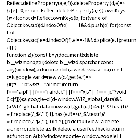
Reflect.defineProperty(a,e,f)},deleteProperty:(d,e)=>
{c[e]=!0;return Reflect.deleteProperty(a,e)},ownKeys:
()=>{const d=Reflect.ownKeys(b);for(var e of
Object.keys(a))d.indexOf(e)===-1&&d.push(e);for(const
f of
Object.keys(c))e=d.indexOf(f),e!==-1&&d.splice(e,1);return
d}})}
function z(){const b=y(document);delete
b.__wizmanager;delete b.__wizdispatcher;const
a=y(window);a.document=b;a.window=a;a._=a;const
c=k.google;var d=new w(c,{get:(e,f)=>
{if(f!=="ia"&&f!=="airmd")return
f==="aipf"||f==="rairdcb"||f==="xjs"||f==="jd"?void
0:c[f]}});a.google=d;(d=window.WIZ_global_data)&&
(a.WIZ_global_data=new w(d,{get:(e,f)=>e[/_$/.test(f)?
v(f.replace(/_$/,"")):f],has:(e,f)=>(/_$/.test(f)?
v(f.replace(/_$/,"")):f)in e}));b.defaultView=a;delete
a.onerror;delete a.silk;delete a.userfeedback;return
a};function A(b){window.google=window.google||