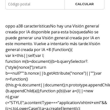
CALCULAR
oppo a38 característicasNo hay una Visión general
creada por IA disponible para esta búsquedaNo se
puede generar una Visión general creada por IA en
este momento. Vuelve a intentarlo más tarde.Visión
general creada por IA +8 (function(){
var k=this||self;var l;
function m(b=document){b=b.querySelector?.
("style[nonce]");return
b==null?"":b.nonce||b.getAttribute("nonce")||""};var
n=function()
{this.g=k.document||document};n.prototype.appendChild
{b.appendChild(a)};function p(b){var a=(l||=new
n).g;var
c="STYLE";a.contentType==="application/xhtml+xml"&&
(c=c.toLowerCase());a=a.createElement(c);