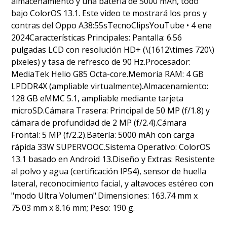
almacenamiento y una batería de 5000 mAh, todo
bajo ColorOS 13.1. Este video te mostrará los pros y
contras del Oppo A38:55sTecnoClipsYouTube • 4 ene
2024Características Principales: Pantalla: 6.56
pulgadas LCD con resolución HD+ (\(1612\times 720\)
píxeles) y tasa de refresco de 90 Hz.Procesador:
MediaTek Helio G85 Octa-core.Memoria RAM: 4 GB
LPDDR4X (ampliable virtualmente).Almacenamiento:
128 GB eMMC 5.1, ampliable mediante tarjeta
microSD.Cámara Trasera: Principal de 50 MP (f/1.8) y
cámara de profundidad de 2 MP (f/2.4).Cámara
Frontal: 5 MP (f/2.2).Batería: 5000 mAh con carga
rápida 33W SUPERVOOC.Sistema Operativo: ColorOS
13.1 basado en Android 13.Diseño y Extras: Resistente
al polvo y agua (certificación IP54), sensor de huella
lateral, reconocimiento facial, y altavoces estéreo con
"modo Ultra Volumen".Dimensiones: 163.74 mm x
75.03 mm x 8.16 mm; Peso: 190 g.