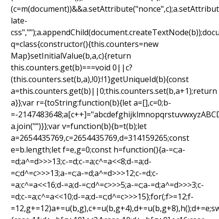
(c=m(document))&&a.setAttribute("nonce",c);a.setAttribut
late-
css","");a.appendChild(document.createTextNode(b));doc
q=class{constructor(){this.counters=new
Map}setInitialValue(b,a,c){return
this.counters.get(b)===void 0||c?
(this.counters.set(b,a),!0):!1}getUniqueId(b){const
a=this.counters.get(b)||0;this.counters.set(b,a+1);return
a}};var r={toString:function(b){let a=[],c=0;b-
=-2147483648;a[c++]="abcdefghijklmnopqrstuvwxyzAB
a.join("")}};var v=function(b){b=t(b);let
a=2654435769,c=2654435769,d=314159265;const
e=b.length;let f=e,g=0;const h=function(){a-=c;a-
=d;a^=d>>>13;c-=d;c-=a;c^=a<<8;d-=a;d-
=c;d^=c>>>13;a-=c;a-=d;a^=d>>>12;c-=d;c-
=a;c^=a<<16;d-=a;d-=c;d^=c>>>5;a-=c;a-=d;a^=d>>>3;c-
=d;c-=a;c^=a<<10;d-=a;d-=c;d^=c>>>15};for(;f>=12;f-
=12,g+=12)a+=u(b,g),c+=u(b,g+4),d+=u(b,g+8),h();d+=e;sw