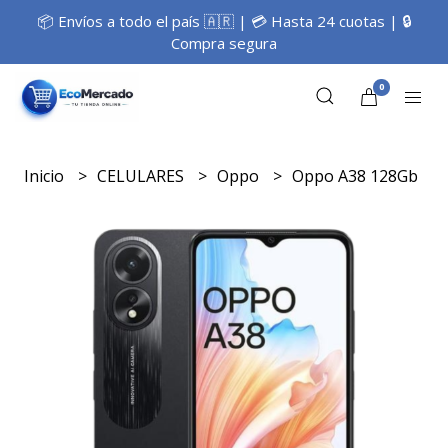
📦 Envíos a todo el país 🇦🇷 | 💳 Hasta 24 cuotas | 🔒
Compra segura
0
Inicio
CELULARES
Oppo
Oppo A38 128Gb