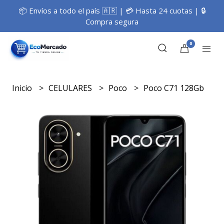
📦 Envíos a todo el país 🇦🇷 | 💳 Hasta 24 cuotas | 🔒
Compra segura
0
Inicio
CELULARES
Poco
Poco C71 128Gb