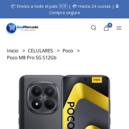
📦 Envíos a todo el país 🇦🇷 | 💳 Hasta 24 cuotas | 🔒
Compra segura
0
Inicio
CELULARES
Poco
Poco M8 Pro 5G 512Gb