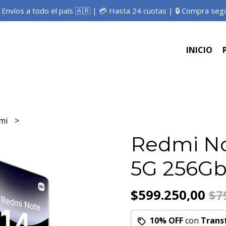
 Envíos a todo el país 🇦🇷 | 💳 Hasta 24 cuotas | 🔒 Compra seg
INICIO
mi
Redmi No
5G 256G
$599.250,00
$7
10% OFF
con
Trans