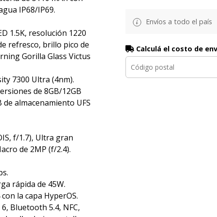
 agua IP68/IP69.
Envíos a todo el país
D 1.5K, resolución 1220
e refresco, brillo pico de
Calculá el costo de en
rning Gorilla Glass Victus
ty 7300 Ultra (4nm).
Versiones de 8GB/12GB
 de almacenamiento UFS
S, f/1.7), Ultra gran
Macro de 2MP (f/2.4).
ps.
rga rápida de 45W.
 con la capa HyperOS.
 6, Bluetooth 5.4, NFC,