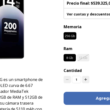
Precio final:
$539.325,
Ver cuotas y descuento
Memoria
256 Gb
Ram
8 Gb
12 Gb
Cantidad
5G es un smartphone de
1
LED curva de 6.67
esador MediaTek
12GB de RAM y 512GB de
Agrega
su cámara trasera
atería de 5110 mAh con