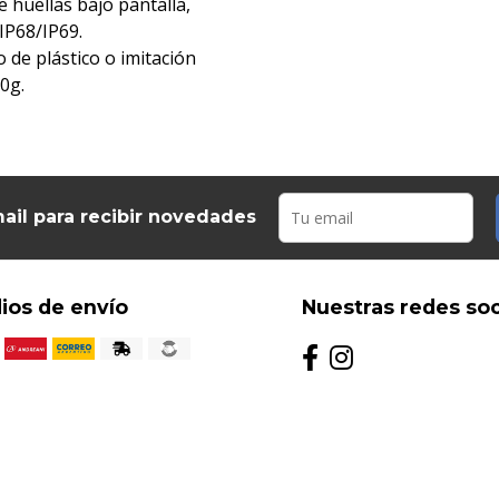
e huellas bajo pantalla,
 IP68/IP69.
 de plástico o imitación
0g.
ail para recibir novedades
ios de envío
Nuestras redes soc