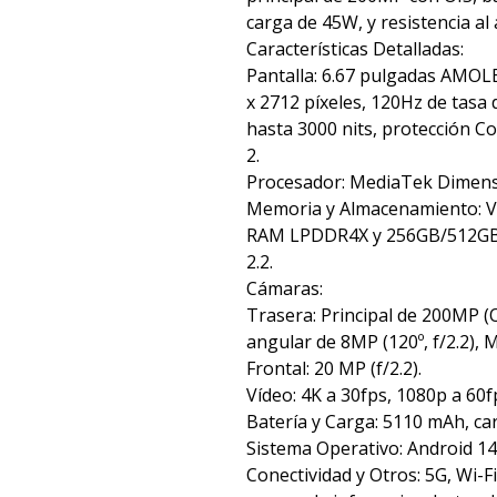
carga de 45W, y resistencia al
Características Detalladas:
Pantalla: 6.67 pulgadas AMOLE
x 2712 píxeles, 120Hz de tasa d
hasta 3000 nits, protección Co
2.
Procesador: MediaTek Dimensi
Memoria y Almacenamiento: 
RAM LPDDR4X y 256GB/512GB
2.2.
Cámaras:
Trasera: Principal de 200MP (OI
angular de 8MP (120º, f/2.2), 
Frontal: 20 MP (f/2.2).
Vídeo: 4K a 30fps, 1080p a 60f
Batería y Carga: 5110 mAh, ca
Sistema Operativo: Android 14
Conectividad y Otros: 5G, Wi-Fi