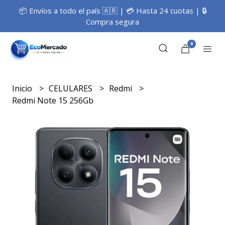
📦 Envíos a todo el país 🇦🇷 | 💳 Hasta 24 cuotas | 🔒
Compra segura
0
Inicio
CELULARES
Redmi
Redmi Note 15 256Gb