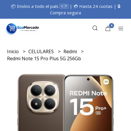
📦 Envíos a todo el país 🇦🇷 | 💳 Hasta 24 cuotas | 🔒
Compra segura
0
Inicio
CELULARES
Redmi
Redmi Note 15 Pro Plus 5G 256Gb