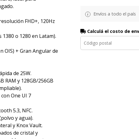
ngado.
Envíos a todo el país
 resolución FHD+, 120Hz
Calculá el costo de en
s 1380 o 1280 en Latam).
on OIS) + Gran Angular de
ápida de 25W.
GB RAM y 128GB/256GB
pliable).
 con One UI 7
tooth 5.3, NFC.
 (polvo y agua).
teral y Knox Vault.
ados de cristal y