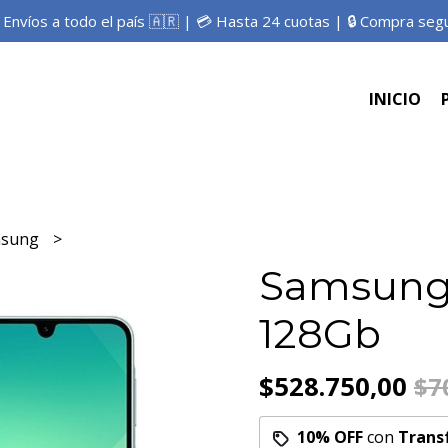
 Envíos a todo el país 🇦🇷 | 💳 Hasta 24 cuotas | 🔒 Compra seg
INICIO
msung
Samsung
128Gb
$528.750,00
$7
10% OFF
con
Trans