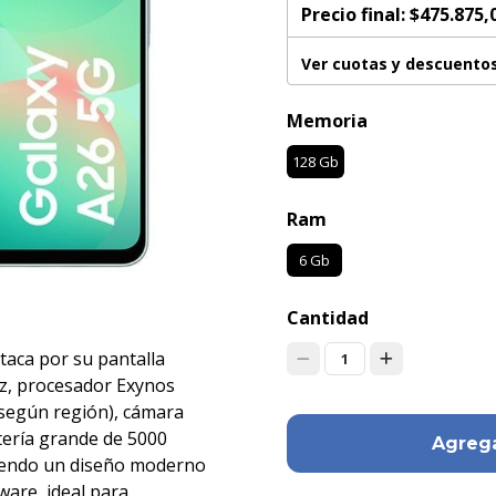
Precio final:
$475.875,
Ver cuotas y descuento
Memoria
128 Gb
Ram
6 Gb
Cantidad
taca por su pantalla
1
z, procesador Exynos
 según región), cámara
tería grande de 5000
Agrega
ciendo un diseño moderno
ware, ideal para