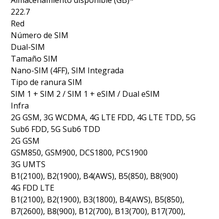
Almacenamiento disponible (GB)*
222.7
Red
Número de SIM
Dual-SIM
Tamaño SIM
Nano-SIM (4FF), SIM Integrada
Tipo de ranura SIM
SIM 1 + SIM 2 / SIM 1 + eSIM / Dual eSIM
Infra
2G GSM, 3G WCDMA, 4G LTE FDD, 4G LTE TDD, 5G
Sub6 FDD, 5G Sub6 TDD
2G GSM
GSM850, GSM900, DCS1800, PCS1900
3G UMTS
B1(2100), B2(1900), B4(AWS), B5(850), B8(900)
4G FDD LTE
B1(2100), B2(1900), B3(1800), B4(AWS), B5(850),
B7(2600), B8(900), B12(700), B13(700), B17(700),