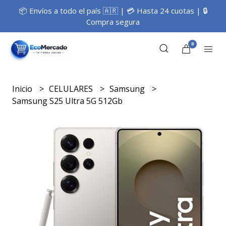
📦 Envíos a todo el país 🇦🇷 | 💳 Hasta 24 cuotas | 🔒
Compra segura
0
Inicio
CELULARES
Samsung
Samsung S25 Ultra 5G 512Gb