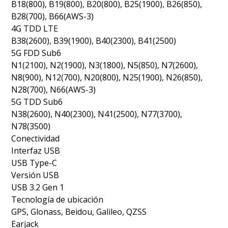
B18(800), B19(800), B20(800), B25(1900), B26(850),
B28(700), B66(AWS-3)
4G TDD LTE
B38(2600), B39(1900), B40(2300), B41(2500)
5G FDD Sub6
N1(2100), N2(1900), N3(1800), N5(850), N7(2600),
N8(900), N12(700), N20(800), N25(1900), N26(850),
N28(700), N66(AWS-3)
5G TDD Sub6
N38(2600), N40(2300), N41(2500), N77(3700),
N78(3500)
Conectividad
Interfaz USB
USB Type-C
Versión USB
USB 3.2 Gen 1
Tecnología de ubicación
GPS, Glonass, Beidou, Galileo, QZSS
Earjack