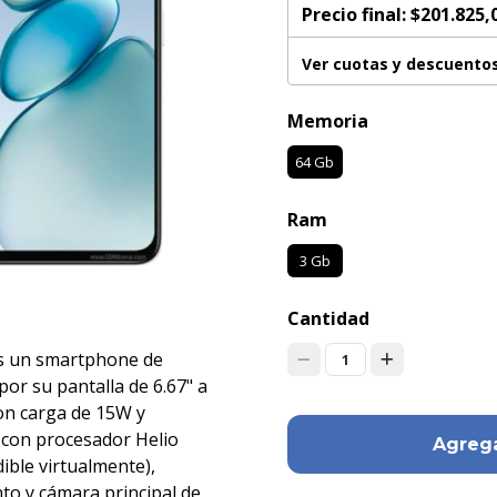
Precio final:
$201.825,
Ver cuotas y descuento
Memoria
64 Gb
Ram
3 Gb
Cantidad
es un smartphone de
1
or su pantalla de 6.67" a
on carga de 15W y
 con procesador Helio
Agrega
ble virtualmente),
o y cámara principal de