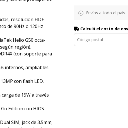
Envíos a todo el país
gadas, resolución HD+
resco de 90Hz o 120Hz
Calculá el costo de en
aTek Helio G50 octa-
 según región).
DR4X (con soporte para
B internos, ampliables
 13MP con flash LED.
 carga de 15W a través
 Go Edition con HIOS
 Dual SIM, jack de 3.5mm,