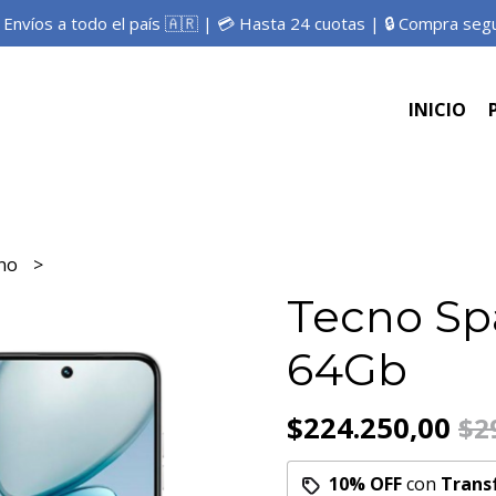
 Envíos a todo el país 🇦🇷 | 💳 Hasta 24 cuotas | 🔒 Compra seg
INICIO
no
Tecno Sp
64Gb
$224.250,00
$2
10% OFF
con
Trans