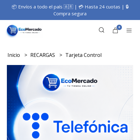
📦 Envíos a todo el país 🇦🇷 | 💳 Hasta 24 cuotas | 🔒
Compra segura
0
Inicio
RECARGAS
Tarjeta Control