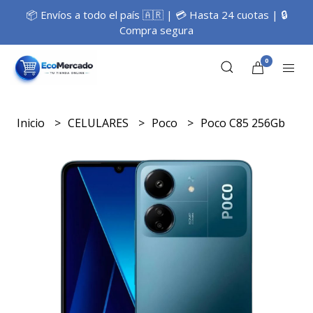
📦 Envíos a todo el país 🇦🇷 | 💳 Hasta 24 cuotas | 🔒
Compra segura
0
Inicio
CELULARES
Poco
Poco C85 256Gb